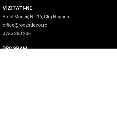
VIZITAȚI-NE
B-dul Muncii, Nr. 16, Cluj Napoca
office@rocasdecor.ro
0736 388 206
PROGRAM
Luni - Vineri: 8,00 - 17,00
Sâmbătă: 9,00 - 14,00
Duminică: ÎNCHIS
Zile de Sărbători Legale: ÎNCHIS
© 2025 Toate drepturile rezervate