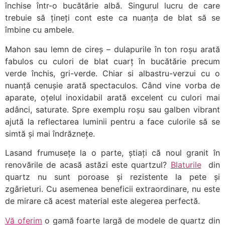
închise într-o bucătărie albă. Singurul lucru de care
trebuie să țineți cont este ca nuanța de blat să se
îmbine cu ambele.
Mahon sau lemn de cireș – dulapurile în ton roșu arată
fabulos cu culori de blat cuarț în bucătărie precum
verde închis, gri-verde. Chiar si albastru-verzui cu o
nuanță cenușie arată spectaculos. Când vine vorba de
aparate, oțelul inoxidabil arată excelent cu culori mai
adânci, saturate. Spre exemplu roșu sau galben vibrant
ajută la reflectarea luminii pentru a face culorile să se
simtă și mai îndrăznețe.
Lasand frumusețe la o parte, știați că noul granit în
renovările de acasă astăzi este quartzul?
Blaturile
din
quartz nu sunt poroase și rezistente la pete și
zgârieturi. Cu asemenea beneficii extraordinare, nu este
de mirare că acest material este alegerea perfectă.
Vă oferim
o gamă foarte largă de modele de quartz din