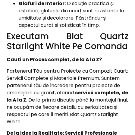
Glafuri de Interior:
O soluție practică și
estetică, glafurile din cuarț sunt rezistente la
umiditate și decolorare. Păstrându-și
aspectul curat și sofisticat în timp.
Executam Blat Quartz
Starlight White Pe Comanda
Cauti un Proces complet, de la A la Z?
Partenerul Tău pentru Proiecte cu Compozit Cuart:
Servicii Complete și Materiale Premium. Suntem
partenerul tău de încredere pentru proiecte de
amenajare cu granit, oferind
servicii complete, de
la A la Z
. De la prima discuție până la montajul final,
ne ocupăm de fiecare detaliu cu seriozitatea și
respectul pe care îl meriți. Blat Quartz Starlight
White.
De la Idee la Realitate: Servicii Profesionale