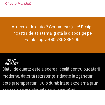
Citește Mai Mult
Ai nevoie de ajutor? Contactează-ne! Echipa
noastră de asistență îți stă la dispoziție pe
whatsapp la +40 736 388 206.
Blatul de quartz este alegerea ideală pentru bucătării
moderne, datorită rezistenței ridicate la zgârieturi,
pete și temperaturi. Cu o durabilitate excelentă și un
aspect elegant, blaturile de quartz oferă
funcționalitate și design premium.