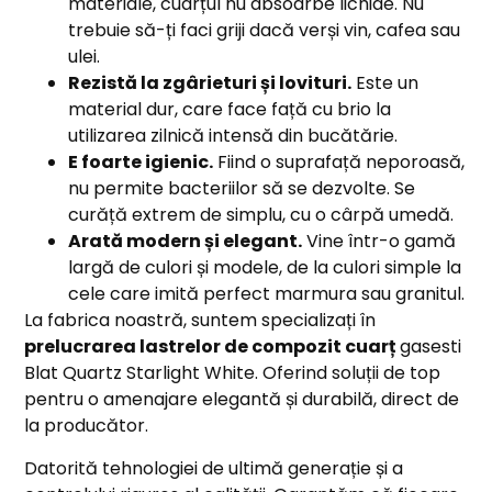
materiale, cuarțul nu absoarbe lichide. Nu
trebuie să-ți faci griji dacă verși vin, cafea sau
ulei.
Rezistă la zgârieturi și lovituri.
Este un
material dur, care face față cu brio la
utilizarea zilnică intensă din bucătărie.
E foarte igienic.
Fiind o suprafață neporoasă,
nu permite bacteriilor să se dezvolte. Se
curăță extrem de simplu, cu o cârpă umedă.
Arată modern și elegant.
Vine într-o gamă
largă de culori și modele, de la culori simple la
cele care imită perfect marmura sau granitul.
La fabrica noastră, suntem specializați în
prelucrarea lastrelor de compozit cuarț
gasesti
Blat Quartz Starlight White. Oferind soluții de top
pentru o amenajare elegantă și durabilă, direct de
la producător.
Datorită tehnologiei de ultimă generație și a