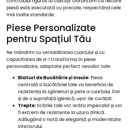
controlului riguros al calității. Garantăm că fiecare
piesă este executată cu precizie, respectând cele
mai înalte standarde.
Piese Personalizate
pentru Spațiul Tău
Ne mândrim cu versatilitatea cuarțului și cu
capacitatea de a-l transforma în piese
personalizate, adaptate perfect nevoilor tale:
Blaturi de Bucătărie și Insule:
Piesa
centrală a bucătăriei tale va beneficia de
rezistența la zgârieturi și pete a cuarțului. Dar
și de o suprafață igienică, ușor de curățat.
Trepte:
Scările tale vor arăta impecabil și vor
fi extrem de rezistente la uzura zilnică.
Adăugând o notă de eleganță și modernitate
interiorului.