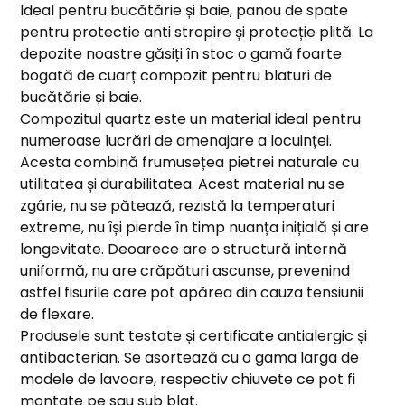
Ideal pentru bucătărie și baie, panou de spate
pentru protectie anti stropire și protecție plită. La
depozite noastre găsiți în stoc o gamă foarte
bogată de cuarț compozit pentru blaturi de
bucătărie și baie.
Compozitul quartz este un material ideal pentru
numeroase lucrări de amenajare a locuinței.
Acesta combină frumusețea pietrei naturale cu
utilitatea și durabilitatea. Acest material nu se
zgârie, nu se pătează, rezistă la temperaturi
extreme, nu își pierde în timp nuanța inițială și are
longevitate. Deoarece are o structură internă
uniformă, nu are crăpături ascunse, prevenind
astfel fisurile care pot apărea din cauza tensiunii
de flexare.
Produsele sunt testate și certificate antialergic și
antibacterian. Se asortează cu o gama larga de
modele de lavoare, respectiv chiuvete ce pot fi
montate pe sau sub blat.