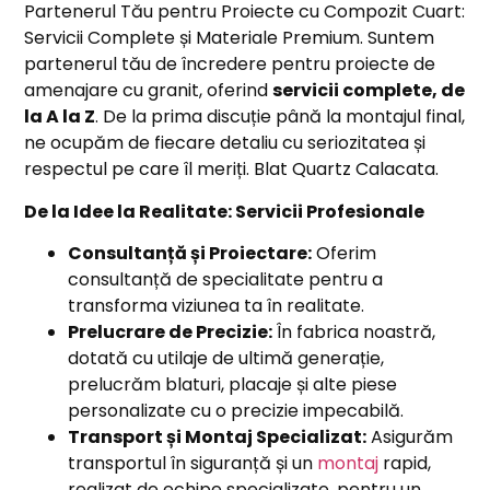
Partenerul Tău pentru Proiecte cu Compozit Cuart:
Servicii Complete și Materiale Premium. Suntem
partenerul tău de încredere pentru proiecte de
amenajare cu granit, oferind
servicii complete, de
la A la Z
. De la prima discuție până la montajul final,
ne ocupăm de fiecare detaliu cu seriozitatea și
respectul pe care îl meriți. Blat Quartz Calacata.
De la Idee la Realitate: Servicii Profesionale
Consultanță și Proiectare:
Oferim
consultanță de specialitate pentru a
transforma viziunea ta în realitate.
Prelucrare de Precizie:
În fabrica noastră,
dotată cu utilaje de ultimă generație,
prelucrăm blaturi, placaje și alte piese
personalizate cu o precizie impecabilă.
Transport și Montaj Specializat:
Asigurăm
transportul în siguranță și un
montaj
rapid,
realizat de echipe specializate, pentru un