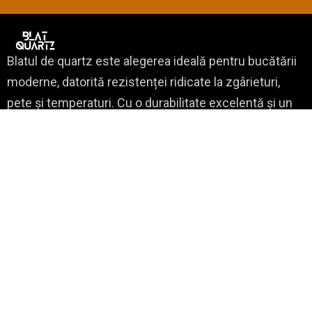
Blatul de quartz este alegerea ideală pentru bucătării
moderne, datorită rezistenței ridicate la zgârieturi,
pete și temperaturi. Cu o durabilitate excelentă și un
aspect elegant, blaturile de quartz oferă
funcționalitate și design premium.
VIZITAȚI-NE
B-dul Muncii, Nr. 16, Cluj Napoca
office@rocasdecor.ro
0736 388 206
PROGRAM