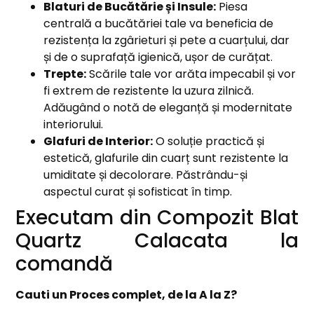
Blaturi de Bucătărie și Insule:
Piesa
centrală a bucătăriei tale va beneficia de
rezistența la zgârieturi și pete a cuarțului, dar
și de o suprafață igienică, ușor de curățat.
Trepte:
Scările tale vor arăta impecabil și vor
fi extrem de rezistente la uzura zilnică.
Adăugând o notă de eleganță și modernitate
interiorului.
Glafuri de Interior:
O soluție practică și
estetică, glafurile din cuarț sunt rezistente la
umiditate și decolorare. Păstrându-și
aspectul curat și sofisticat în timp.
Executam din Compozit Blat
Quartz Calacata la
comandă
Cauti un Proces complet, de la A la Z?