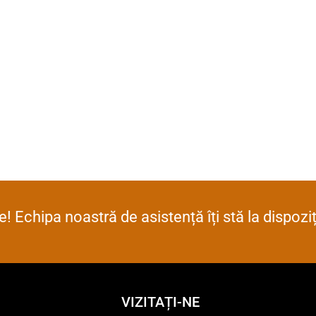
! Echipa noastră de asistență îți stă la dispoz
VIZITAȚI-NE