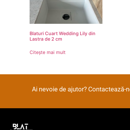
Blaturi Cuart Wedding Lily din
Lastra de 2 cm
Citește mai mult
Ai nevoie de ajutor? Contactează-ne