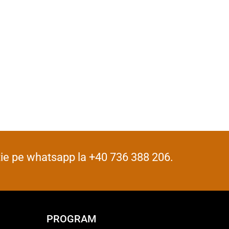
iție pe whatsapp la +40 736 388 206.
PROGRAM