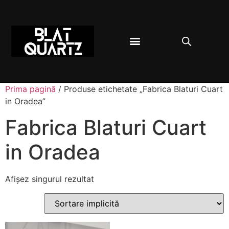
BLAT BUCĂTĂRIE
DESPRE QUARTZ
Prima pagină
/ Produse etichetate „Fabrica Blaturi Cuart
in Oradea”
Fabrica Blaturi Cuart
in Oradea
Afișez singurul rezultat