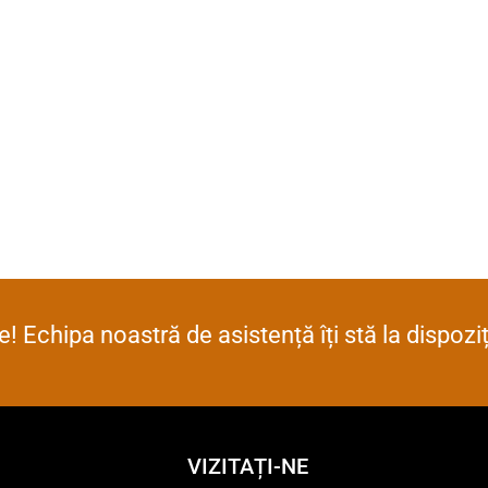
! Echipa noastră de asistență îți stă la dispoz
VIZITAȚI-NE