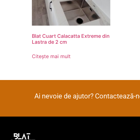
Blat Cuart Calacatta Extreme din
Lastra de 2 cm
Citește mai mult
Ai nevoie de ajutor? Contactează-ne