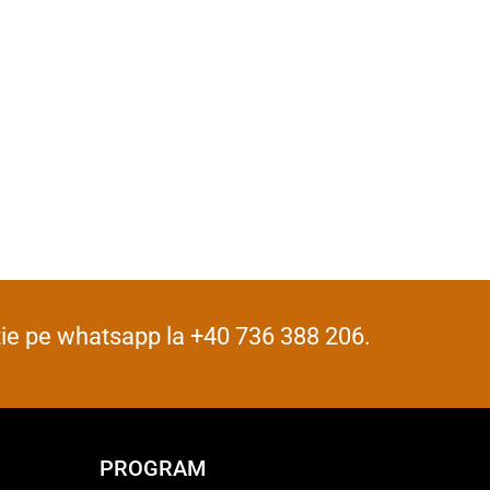
iție pe whatsapp la +40 736 388 206.
PROGRAM