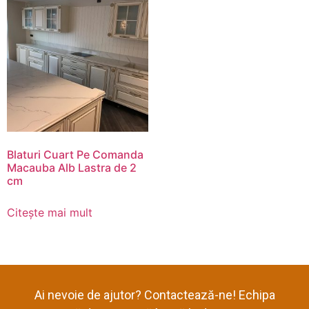
Blaturi Cuart Pe Comanda
Macauba Alb Lastra de 2
cm
Citește mai mult
Ai nevoie de ajutor? Contactează-ne! Echipa