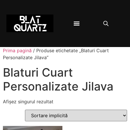
BLAT BUCĂTĂRIE
DESPRE QUARTZ
Prima pagină
/ Produse etichetate „Blaturi Cuart
Personalizate Jilava”
Blaturi Cuart
Personalizate Jilava
Afișez singurul rezultat