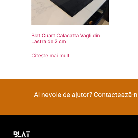
Blat Cuart Calacatta Vagli din
Lastra de 2 cm
Citește mai mult
Ai nevoie de ajutor? Contactează-ne