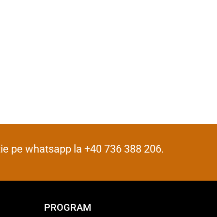
iție pe whatsapp la +40 736 388 206.
PROGRAM