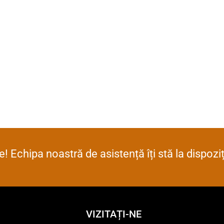
! Echipa noastră de asistență îți stă la dispoz
VIZITAȚI-NE