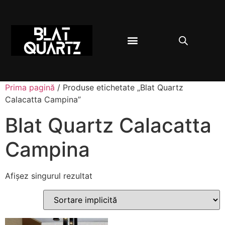
BLAT BUCĂTĂRIE
DESPRE QUARTZ
Prima pagină
/ Produse etichetate „Blat Quartz
Calacatta Campina”
Blat Quartz Calacatta
Campina
Afișez singurul rezultat