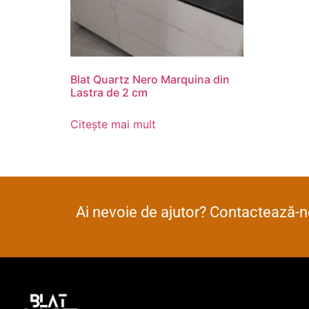
Blat Quartz Nero Marquina din
Lastra de 2 cm
Citește mai mult
Ai nevoie de ajutor? Contactează-ne