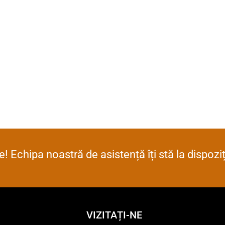
! Echipa noastră de asistență îți stă la dispoz
VIZITAȚI-NE