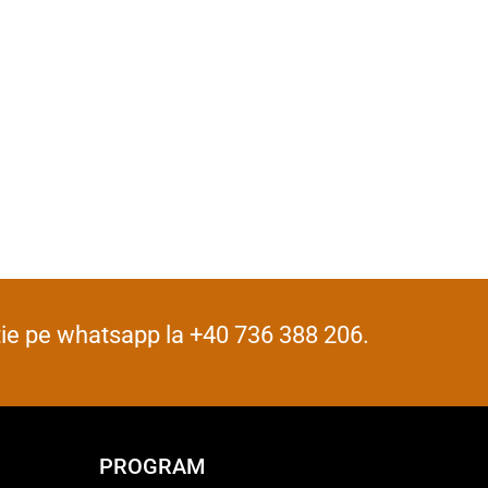
iție pe whatsapp la +40 736 388 206.
PROGRAM