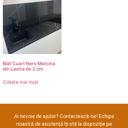
Blat Cuart Nero Marcina
din Lastra de 2 cm
Citește mai mult
Ai nevoie de ajutor? Contactează-ne! Echipa
noastră de asistență îți stă la dispoziție pe