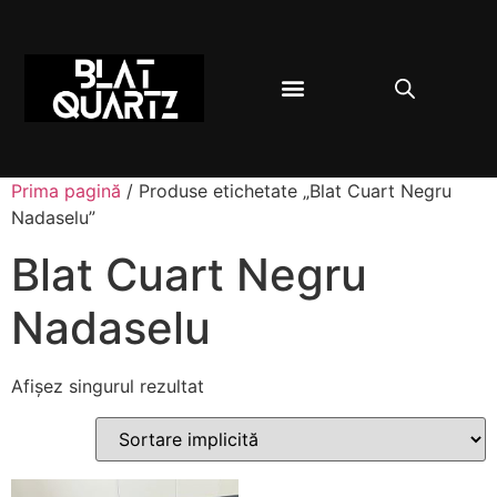
BLAT BUCĂTĂRIE
DESPRE QUARTZ
Prima pagină
/ Produse etichetate „Blat Cuart Negru
Nadaselu”
Blat Cuart Negru
Nadaselu
Afișez singurul rezultat