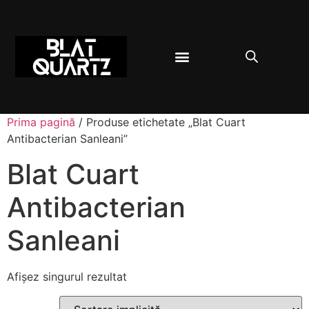
BLAT BUCĂTĂRIE
DESPRE QUARTZ
Prima pagină
/ Produse etichetate „Blat Cuart
Antibacterian Sanleani”
Blat Cuart
Antibacterian
Sanleani
Afișez singurul rezultat