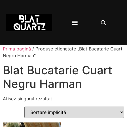
BLAT BUCĂTĂRIE
DESPRE QUARTZ
Prima pagină
/ Produse etichetate „Blat Bucatarie Cuart
Negru Harman”
Blat Bucatarie Cuart
Negru Harman
Afișez singurul rezultat