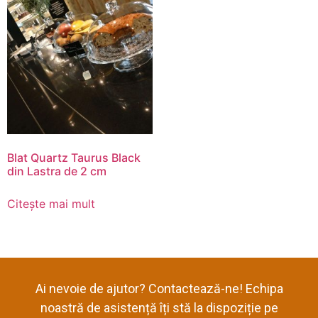
Blat Quartz Taurus Black
din Lastra de 2 cm
Citește mai mult
Ai nevoie de ajutor? Contactează-ne! Echipa
noastră de asistență îți stă la dispoziție pe