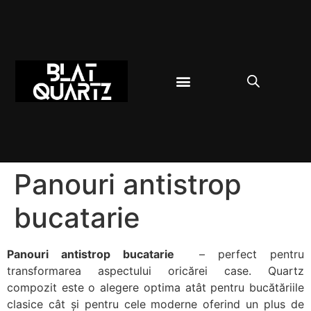
BLAT BUCĂTĂRIE
DESPRE QUARTZ
Panouri antistrop
bucatarie
Panouri antistrop bucatarie
– perfect pentru
transformarea aspectului oricărei case. Quartz
compozit este o alegere optima atât pentru bucătăriile
clasice cât și pentru cele moderne oferind un plus de