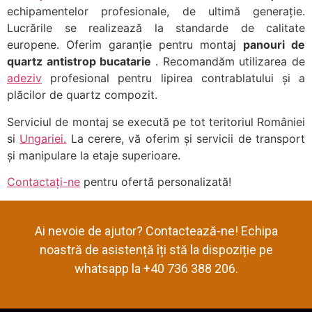
echipamentelor profesionale, de ultimă generație.
Lucrările se realizează la standarde de calitate
europene. Oferim garanție pentru montaj
panouri de
quartz antistrop bucatarie
. Recomandăm utilizarea de
adeziv
profesional pentru lipirea contrablatului și a
plăcilor de quartz compozit.
Serviciul de montaj se execută pe tot teritoriul României
si
Ungariei.
La cerere, vă oferim și servicii de transport
și manipulare la etaje superioare.
Contactați-ne
pentru ofertă personalizată!
Ai nevoie de ajutor? Contactează-ne! Echipa
noastră de asistență îți stă la dispoziție pe
whatsapp la +40 736 388 206.