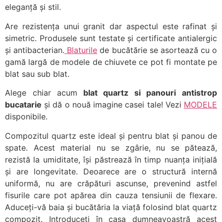
eleganță și stil.
Are rezistența unui granit dar aspectul este rafinat și
simetric. Produsele sunt testate și certificate antialergic
și antibacterian.
Blaturile
de bucătărie se asortează cu o
gamă largă de modele de chiuvete ce pot fi montate pe
blat sau sub blat.
Alege chiar acum
blat quartz si panouri antistrop
bucatarie
și dă o nouă imagine casei tale! Vezi
MODELE
disponibile.
Compozitul quartz este ideal și pentru blat și panou de
spate. Acest material nu se zgârie, nu se pătează,
rezistă la umiditate, își păstrează în timp nuanța inițială
și are longevitate. Deoarece are o structură internă
uniformă, nu are crăpături ascunse, prevenind astfel
fisurile care pot apărea din cauza tensiunii de flexare.
Aduceți-vă baia și bucătăria la viață folosind blat quartz
compozit. Introduceți în casa dumneavoastră acest