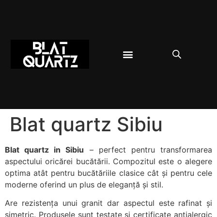
BLAT BUCĂTĂRIE
DESPRE QUARTZ
Blat quartz Sibiu
Blat quartz in Sibiu
– perfect pentru transformarea
aspectului oricărei bucătării. Compozitul este o alegere
optima atât pentru bucătăriile clasice cât și pentru cele
moderne oferind un plus de eleganță și stil.
Are rezistența unui granit dar aspectul este rafinat și
simetric. Produsele sunt testate și certificate antialergic