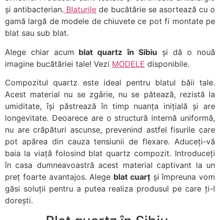
și antibacterian.
Blaturile
de bucătărie se asortează cu o
gamă largă de modele de chiuvete ce pot fi montate pe
blat sau sub blat.
Alege chiar acum
blat quartz în Sibiu
și dă o nouă
imagine bucătăriei tale! Vezi
MODELE
disponibile.
Compozitul quartz este ideal pentru blatul băii tale.
Acest material nu se zgârie, nu se pătează, rezistă la
umiditate, își păstrează în timp nuanța inițială și are
longevitate. Deoarece are o structură internă uniformă,
nu are crăpături ascunse, prevenind astfel fisurile care
pot apărea din cauza tensiunii de flexare. Aduceți-vă
baia la viață folosind blat quartz compozit. Introduceți
în casa dumneavoastră acest material captivant la un
preț foarte avantajos. Alege
blat cuarț
și împreuna vom
găsi soluții pentru a putea realiza produsul pe care ți-l
dorești.