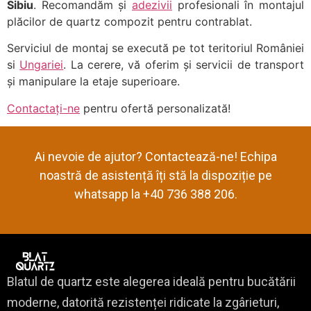
Sibiu
. Recomandăm și
adezivii
profesionali în montajul
plăcilor de quartz compozit pentru contrablat.
Serviciul de montaj se execută pe tot teritoriul României
si
Ungariei
. La cerere, vă oferim și servicii de transport
și manipulare la etaje superioare.
Contactați-ne
pentru ofertă personalizată!
Ai nevoie de ajutor? Contactează-ne! Echipa
noastră de asistență îți stă la dispoziție pe
whatsapp la +40 736 388 206.
Blatul de quartz este alegerea ideală pentru bucătării
moderne, datorită rezistenței ridicate la zgârieturi,